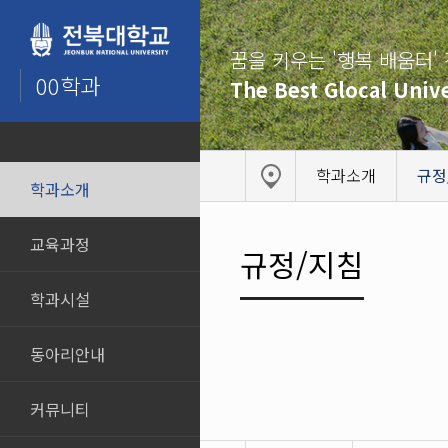
꿈을 키우는 '행복 배움터'
00학과
The Best Glocal Unive
학과소개
규정
학과소개
교육과정
규정/지침
학과시설
동아리안내
커뮤니티