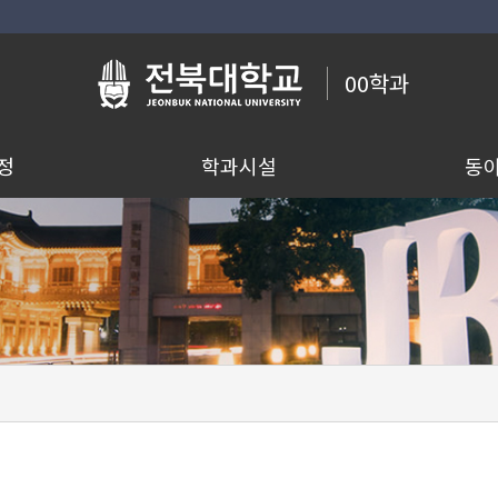
00학과
정
학과시설
동