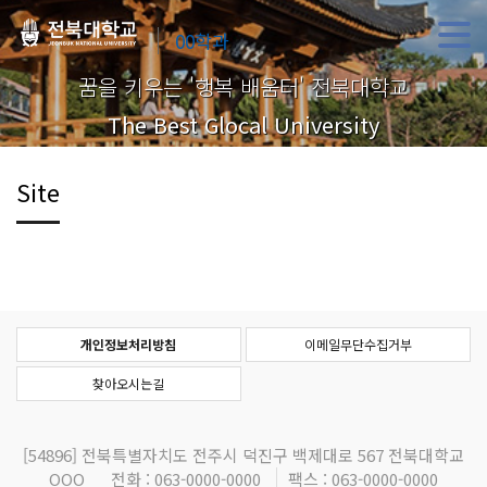
00학과
꿈을 키우는 '행복 배움터' 전북대학교
The Best Glocal University
Site
개인정보처리방침
이메일무단수집거부
찾아오시는길
[54896]
전북특별자치도 전주시 덕진구 백제대로 567 전북대학교
OOO
전화 : 063-0000-0000
팩스 : 063-0000-0000